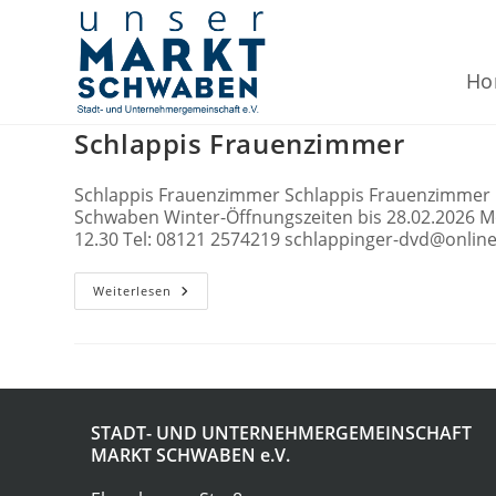
Zum
Inhalt
springen
Ho
Schlappis Frauenzimmer
Schlappis Frauenzimmer Schlappis Frauenzimmer C
Schwaben Winter-Öffnungszeiten bis 28.02.2026 Mon
12.30 Tel: 08121 2574219 schlappinger-dvd@onli
Schlappis
Weiterlesen
Frauenzimmer
STADT- UND UNTERNEHMERGEMEINSCHAFT
MARKT SCHWABEN
e.V.