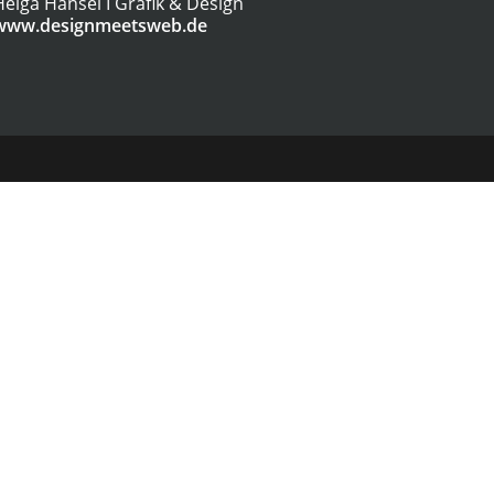
Helga Hansel I Grafik & Design
www.designmeetsweb.de