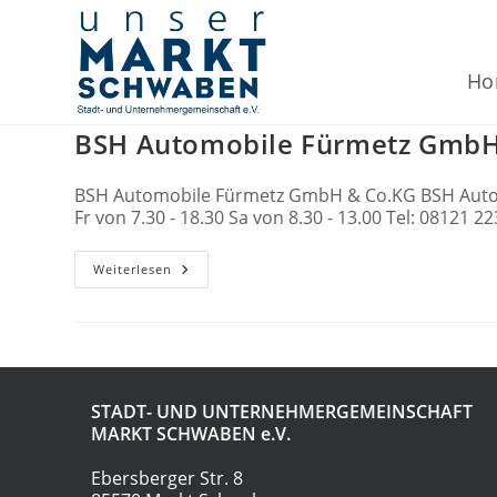
Zum
Inhalt
springen
Ho
BSH Automobile Fürmetz GmbH
BSH Automobile Fürmetz GmbH & Co.KG BSH Autom
Fr von 7.30 - 18.30 Sa von 8.30 - 13.00 Tel: 08
BSH
Weiterlesen
Automobile
Fürmetz
GmbH
&
Co.KG
STADT- UND UNTERNEHMERGEMEINSCHAFT
MARKT SCHWABEN
e.V.
Ebersberger Str. 8