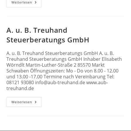
Lohn-
Weiterlesen
Und
Einkommensteuer
Hilfe-
Ring
Deutschland
E.V.
A. u. B. Treuhand
Steuerberatungs GmbH
A. u. B. Treuhand Steuerberatungs GmbH A. u. B.
Treuhand Steuerberatungs GmbH Inhaber Elisabeth
Wörndlt Martin-Luther-Straße 2 85570 Markt
Schwaben Öffnungszeiten: Mo - Do von 8.00 - 12.00
und 13.00 -17.00 Termine nach Vereinbarung Tel:
08121 93080 info@aub-treuhand.de www.aub-
treuhand.de
A.
Weiterlesen
U.
B.
Treuhand
Steuerberatungs
GmbH